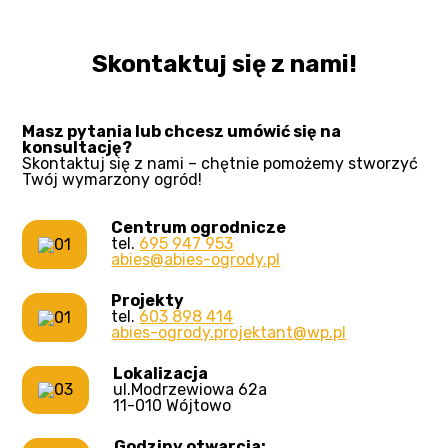
Skontaktuj się z nami!
Masz pytania lub chcesz umówić się na
konsultację?
Skontaktuj się z nami – chętnie pomożemy stworzyć
Twój wymarzony ogród!
Centrum ogrodnicze
tel.
695 947 953
abies@abies-ogrody.pl
Projekty
tel.
603 898 414
abies-ogrody.projektant@wp.pl
Lokalizacja
ul.Modrzewiowa 62a
11-010 Wójtowo
Godziny otwarcia: