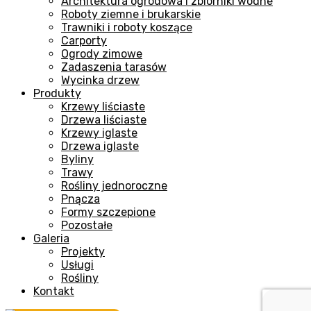
Architektura ogrodowa i zbiorniki wodne
Roboty ziemne i brukarskie
Trawniki i roboty koszące
Carporty
Ogrody zimowe
Zadaszenia tarasów
Wycinka drzew
Produkty
Krzewy liściaste
Drzewa liściaste
Krzewy iglaste
Drzewa iglaste
Byliny
Trawy
Rośliny jednoroczne
Pnącza
Formy szczepione
Pozostałe
Galeria
Projekty
Usługi
Rośliny
Kontakt